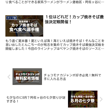
り食べることができる家系ラーメンがラーメン激戦区・阿佐ヶ谷にあ
るってご存じですか？その名も「あさが家」。なんと横浜の...
１位はどれだ！カップ焼きそば最
カップ麺
強決定戦開催！
もう直ぐ夏本番！夏といえば海！海といえば焼きそば！そんなことを
言い出したとんこちーのが有志を集めてカップ焼きそば最強決定戦を
開催しました！今回のラインナップはペヤング焼きそばのソースと
塩、日清焼きそばUFO、ごつ盛りソース焼きそばの4種類！どれが1位
になると思いますか？
チョコモナカジャンボ好き必見！無料で
手に入れる方法
七夕なのに8月？阿佐ヶ谷の七夕祭りが謎
すぎる！