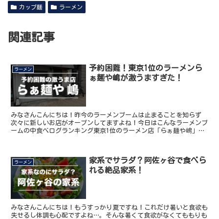
カップ麺
ラーメン
関連記事
予約困難！東京1位のラーメンら
ラーメン
ぁ麺や嶋が激うますぎた！
みなさんこんにちは！昨今のラーメンブームは止まることを知らず
次々に新しいお店がオープンしてますよね！今日はこんなラーメンブ
ームの中食べログランキング東京1位のラーメン店「らぁ麺や嶋」を
ご紹介します！ 西新宿五丁目の“予約戦争”を制する隠れ家...
家系でサラダ？阿佐ヶ谷で食べら
ラーメン
れる絶品家系！
みなさんこんにちは！もうすっかり夏ですね！これだけ暑いと食欲も
失せるし体調も心配ですよね…。そんな暑くて食欲がなくてももりも